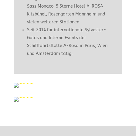
Sass Monaco, 5 Sterne Hotel A-ROSA
Kitzbühel, Rosengarten Mannheim und
vielen weiteren Stationen.
Seit 2014 für internationale Sylvester-
Galas und Interne Events der
Schifffahrtsflotte A-Rosa in Paris, Wien
und Amsterdam tätig.